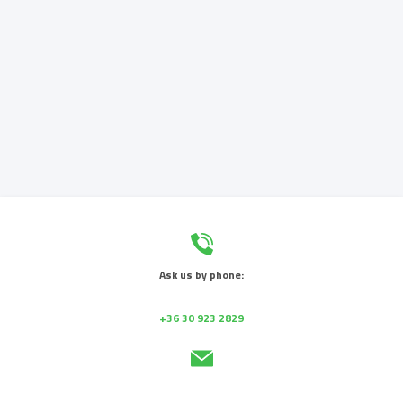
Ask us by phone:
+36 30 923 2829
Send us a message: