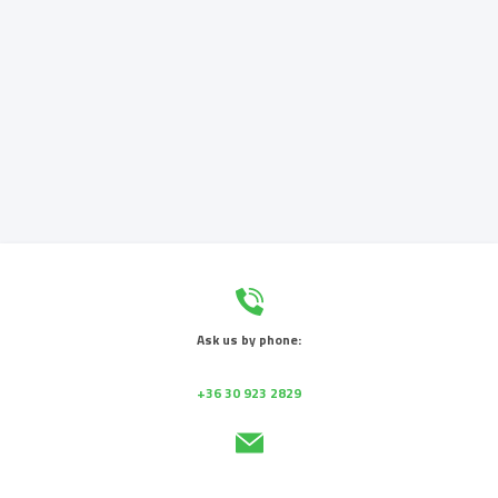
Ask us by phone:
+36 30 923 2829
Send us a message: