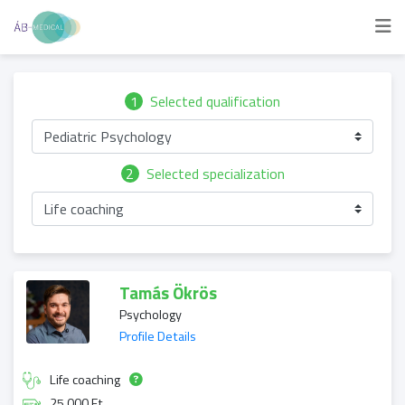
1
Selected qualification
Pediatric Psychology
2
Selected specialization
Life coaching
Tamás Ökrös
Psychology
Profile Details
Life coaching
25 000 Ft